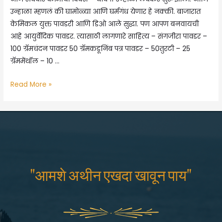
उन्हाळा म्हणलं की घामोळ्या आणि घर्मगंध येणार हे नक्की. बाजारात
केमिकल युक्त पावडरी आणि डिओ आले सुद्धा. पण आपण बनवायची
आहे आयुर्वेदिक पावडर. त्यासाठी लागणारे साहित्य – संगजीरा पावडर –
100 ग्रॅमचंदन पावडर 50 ग्रॅमकडूनिंब पत्र पावडर – 50तुरटी – 25
ग्रॅममेंथॉल – 10 …
चंदना
Read More »
पावडर
–
घरच्या
घरी
बनवता
येणारी
"आमशे अथीन एखदा खावून पाय"
आयुर्वेदिक
पावडर