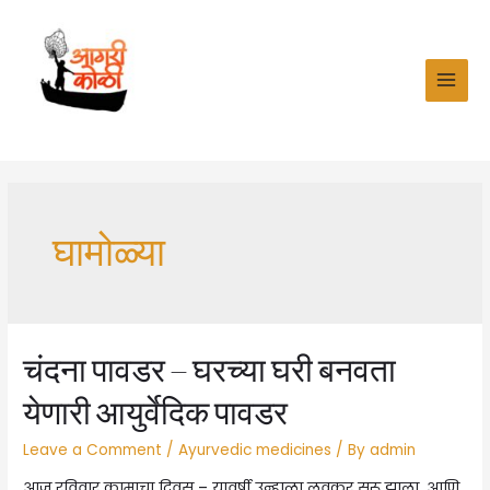
Skip
to
content
MAI
MEN
घामोळ्या
चंदना पावडर – घरच्या घरी बनवता
येणारी आयुर्वेदिक पावडर
Leave a Comment
/
Ayurvedic medicines
/ By
admin
आज रविवार कामाचा दिवस – यावर्षी उन्हाळा लवकर सुरू झाला. आणि