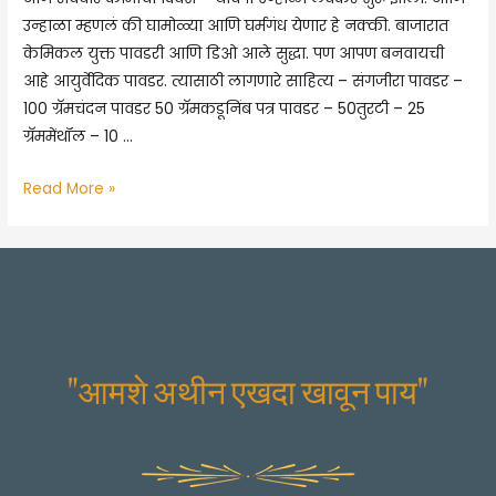
उन्हाळा म्हणलं की घामोळ्या आणि घर्मगंध येणार हे नक्की. बाजारात
केमिकल युक्त पावडरी आणि डिओ आले सुद्धा. पण आपण बनवायची
आहे आयुर्वेदिक पावडर. त्यासाठी लागणारे साहित्य – संगजीरा पावडर –
100 ग्रॅमचंदन पावडर 50 ग्रॅमकडूनिंब पत्र पावडर – 50तुरटी – 25
ग्रॅममेंथॉल – 10 …
चंदना
Read More »
पावडर
–
घरच्या
घरी
बनवता
येणारी
"आमशे अथीन एखदा खावून पाय"
आयुर्वेदिक
पावडर