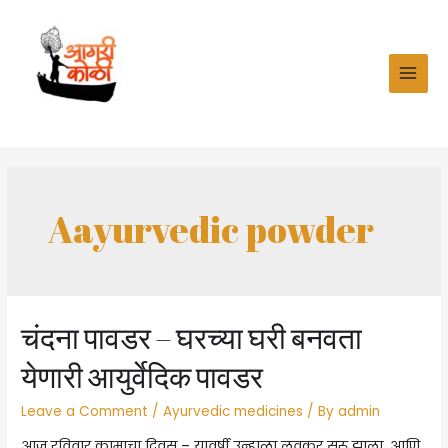
Skip
to
content
MAI
MEN
Aayurvedic powder
चंदना पावडर – घरच्या घरी बनवता
येणारी आयुर्वेदिक पावडर
Leave a Comment
/
Ayurvedic medicines
/ By
admin
आज रविवार कामाचा दिवस – यावर्षी उन्हाळा लवकर सुरू झाला. आणि