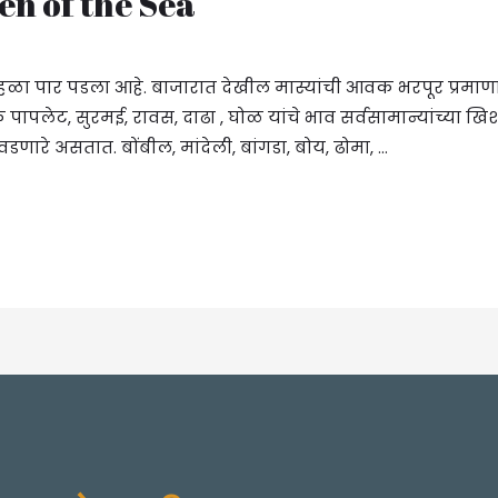
en of the Sea
ा पार पडला आहे. बाजारात देखील मास्यांची आवक भरपूर प्रमाणात व
पापलेट, सुरमई, रावस, दाढा , घोळ यांचे भाव सर्वसामान्यांच्या ख
वडणारे असतात. बोंबील, मांदेली, बांगडा, बोय, ढोमा, …