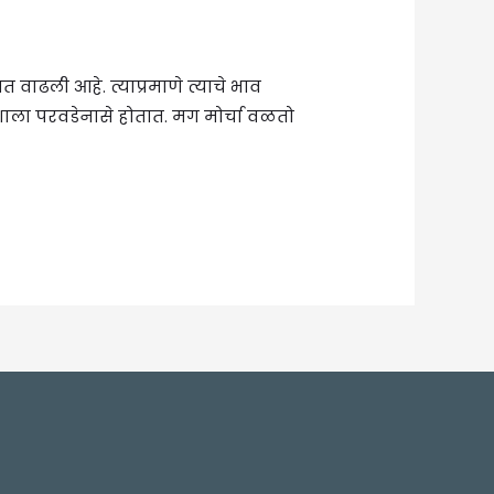
ाढली आहे. त्याप्रमाणे त्याचे भाव
िशाला परवडेनासे होतात. मग मोर्चा वळतो