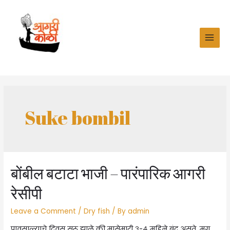
Skip
to
content
MAI
MEN
Suke bombil
बोंबील बटाटा भाजी – पारंपारिक आगरी
रेसीपी
Leave a Comment
/
Dry fish
/ By
admin
पावसाळ्याचे दिवस सुरू झाले की मासेमारी ३-४ महिने बंद असते. मग