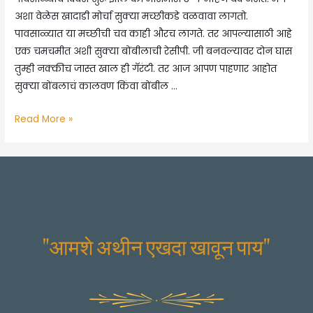
अशा वेळेस खादाडी मोर्चा सुक्या मच्छीकडे वळवावा लागतो.
पावसाळ्यात या मच्छीची चव काही औरच लागते. तर आपल्यासाठी आहे
एक चमचमीत अशी सुक्या बोंबीलाची रेसीपी. जी बनवल्यावर दोन घास
तुम्ही नक्कीच जास्त खाल ही गॅरंटी. तर आज आपण पाहणार आहोत
सुक्या बोंबलाचं कालवण किंवा बोंबील …
बोंबील
Read More »
बटाटा
भाजी
–
पारंपारिक
आगरी
रेसीपी
"आमशे अथीन एखदा खावून पाय"