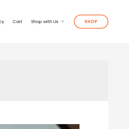
cy
Cart
Shop with Us
SHOP