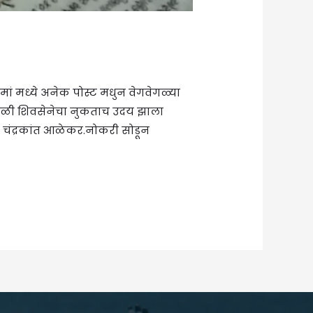
ां मध्ये अनेक पोस्ट मधुन वेगवेगळ्या
ावेळी शिवसेनेचा नुकताच उदय झाला
ा चंद्रकांत आळेकर.नोकरी सोडून