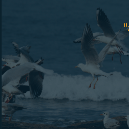
आळेकर?
"