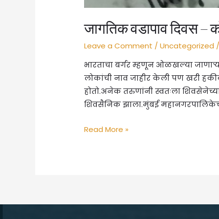
जागतिक वडापाव दिवस – क
Leave a Comment
/
Uncategorized
/
भारताचा बर्गर म्हणून ओळखल्या जाणाऱ्य
लोकांची नाव जाहीर केली पण खरी हकीकत
होतो.अनेक तरुणांनी स्वतःला शिवसेनेच्य
शिवसैनिक झाला.मुंबई महानगरपालिकेच
जागतिक
Read More »
वडापाव
दिवस
–
कोण
आहेत
चंद्रकांत