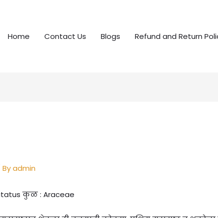
Home
Contact Us
Blogs
Refund and Return Poli
 By
admin
utatus कुळ : Araceae