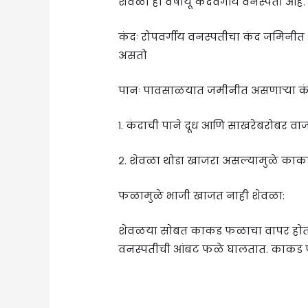
शेवळा ही वर्षायू कंदवर्गीय वनस्पती आ
कंदः रोपवर्गीय वनस्पतीचा कंद जमिनी
असतो
पानः पावसाळयात जमीनीत असणाऱ्या कंदा
१. कंदाची पाने दूध आणि साखरेबरोबर वाजी
२. शेवळा थोडा खाजरा असल्यामुळे क
फळामुळे भाजी खाजत नाही शेवळा:
शेवळया सोबत काकड फळाचा वापर होतो.
वनस्पतीची आंबट फळे घालतात. काकड 