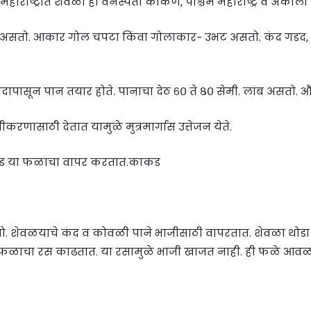
हे. महाराष्ट्रात शेवळा ही वनस्पती कोकण, पश्चिम महाराष्ट्र व अ
त असतो. आकार गोल चपटा किंवा गोलाकार- उभट असतो. कंद गडद, क
पासून पान तयार होते. पानाचा देठ ६० ते ८० सेमी. लांब असतो. 
करणासाठी देतात यामुळे मुत्रमार्गास उत्तेजन येते.
ाकड या फळाचा वापर करतात.काकड
 शेवळयाचे कंद व कोवळी पाने भाजीसाठी वापरतात. शेवळा थोड
फळाचा रस काढतात. या रसामुळे भाजी खाजत नाही. ही फळे आव