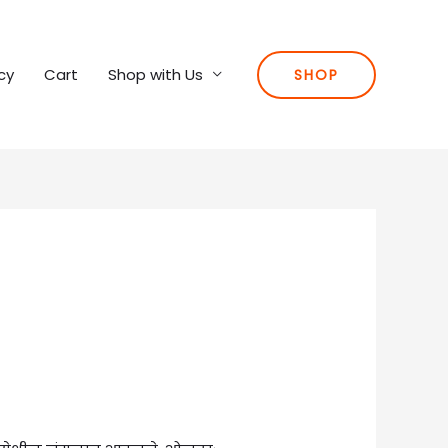
cy
Cart
Shop with Us
SHOP