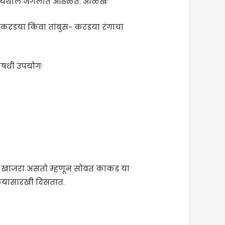
कोला येथील जंगलात आढळते. ओळखः
रडया किंवा तांबुस- करडया रंगाचा
औषधी उपयोगः
ा खाजरा असतो म्हणून सोबत काकड या
ळयासारखी दिसतात.