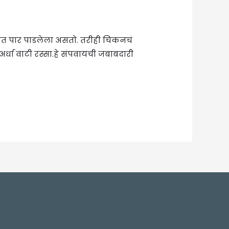
ेत पार पाडलेला असतो. तरीही चिकनचं
धा वाटी रस्सा.हे संपवायची जबाबदारी