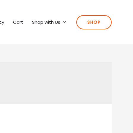
cy
Cart
Shop with Us
SHOP