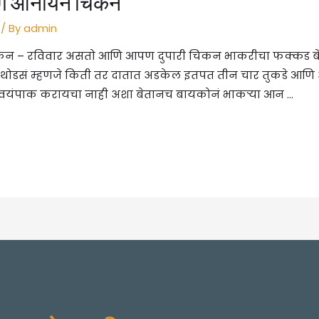
प्रिंग ओनीयन चिकन
/ By
admin
यन चिकन – रविवार असतो आणि आपण दुपारी चिकन भाकरीचा फक्कड ब
थोडसं म्हणजे किती तर दातात अडकेल इतपत तीन चार तुकडे आणि अर्
्वयंपाक करायचा नाही अशा बेतानच बायकोनं भाकऱ्या आन …