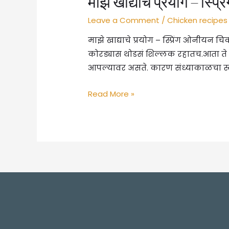
माझे खाद्याचे प्रयोग – स्
Leave a Comment
/
Chicken recipes
माझे खाद्याचे प्रयोग – स्प्रिंग ओनी
कोरड्यास थोडसं शिल्लक रहातच.आता ते 
आपल्यावर असते. कारण संध्याकाळचा स
माझे
Read More »
खाद्याचे
प्रयोग
–
स्प्रिंग
ओनीयन
चिकन