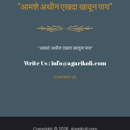
"आमशे अथीन एखदा खावून पाय"
कुठे
काय
खायचे?
Top
places
to
eat
“आमशे अथीन एखदा खावून पाय”
at
Write Us :
info@agarikoli.com
Mumbai
Ahmadabad
Highway
Contact Us
in
Palghar
Copyright © 2026 AgariKoli.com