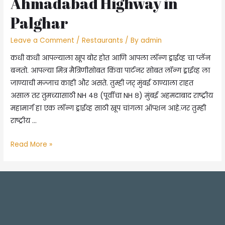
Ahmadabad Highway in
Palghar
Leave a Comment
/
Restaurants
/ By
admin
कधी कधी आपल्याला खूप बोर होत आणि आपला लॉन्ग ड्राईव्ह चा प्लॅन
बनतो. आपल्या मित्र मैत्रिणीसोबत किंवा पार्टनर सोबत लॉन्ग ड्राईव्ह ला
जाण्याची मज्जाच काही और असते. तुम्ही जर् मुंबई ठाण्याला राहत
असाल तर तुमच्यासाठी NH ४८ (पूर्वीचा NH ८) मुंबई अहमदाबाद राष्ट्रीय
महामार्ग हा एक लॉन्ग ड्राईव्ह साठी खूप चांगला ऑप्शन आहे.जर तुम्ही
राष्ट्रीय …
मुंबई
Read More »
अहमदाबाद
हायवेवर
काय
खाल?
पालघर
मध्ये