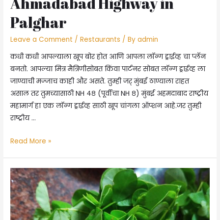
Ahmadabad Highway in
Palghar
Leave a Comment
/
Restaurants
/ By
admin
कधी कधी आपल्याला खूप बोर होत आणि आपला लॉन्ग ड्राईव्ह चा प्लॅन
बनतो. आपल्या मित्र मैत्रिणीसोबत किंवा पार्टनर सोबत लॉन्ग ड्राईव्ह ला
जाण्याची मज्जाच काही और असते. तुम्ही जर् मुंबई ठाण्याला राहत
असाल तर तुमच्यासाठी NH ४८ (पूर्वीचा NH ८) मुंबई अहमदाबाद राष्ट्रीय
महामार्ग हा एक लॉन्ग ड्राईव्ह साठी खूप चांगला ऑप्शन आहे.जर तुम्ही
राष्ट्रीय …
मुंबई
Read More »
अहमदाबाद
हायवेवर
काय
खाल?
पालघर
मध्ये