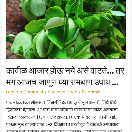
कुठे
काय
खायचे?
Top
places
to
eat
at
Mumbai
कावीळ आजार होऊ नये असे वाटते… तर
Ahmadabad
Highway
मग आजच जाणून घ्या रामबाण उपाय …
in
Leave a Comment
/
Seasonal Food
/ By
admin
Palghar
पावसाळ्याच्या मोसमात निसर्ग हिरवा शालू नेसून असतो. जिथे तिथे
हिरवळच हिरवळ. अश्याच एका रविवारी फेरफटका मारत असताना
दिसला “टाकळा”. हिरवागार टाकळा. हि एक पावसाळी भाजी आहे.
पाऊस सुरु झाल्यानंतर २-३ दिवसातच धरतीतून हे टाकळे उगवायला