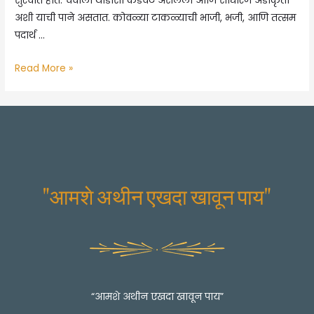
सुरवात होते. चवीला थोडासा कडवट असलेला आणि साधारण अंडाकृती
अशी याची पाने असतात. कोवळ्या टाकळ्याची भाजी, भजी, आणि तत्सम
पदार्थ …
कावीळ
Read More »
आजार
होऊ
नये
असे
वाटते…
तर
"आमशे अथीन एखदा खावून पाय"
मग
आजच
जाणून
घ्या
रामबाण
उपाय
…
“आमशे अथीन एखदा खावून पाय”